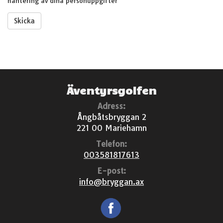
hantering av dina personuppgifter
Skicka
Äventyrsgolfen
Adress:
Ångbåtsbryggan 2
221 00 Mariehamn
Telefon:
003581817613
E-post:
info@bryggan.ax